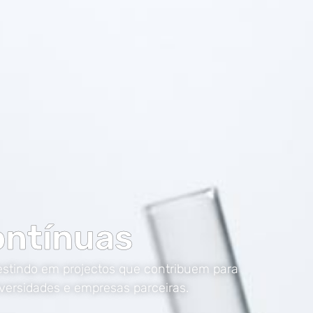
ontínuas
estindo em projectos que contribuem para
versidades e empresas parceiras.