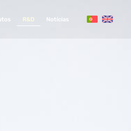
utos
R&D
Notícias